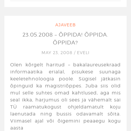
AJAVEEB
23.05.2008 – ÕPPIDA! ÕPPIDA.
ÕPPIDA?
MAY 23, 2008
/
EVELI
Olen kõrgelt haritud – bakalaureusekraad
informaatika erialal, pisukese suunaga
keeletehnoloogia poole. Sügisel jätkasin
õpinguid ka magistriõppes. Juba siis olid
mul selle suhtes omad kahtlused, aga mis
seal ikka, harjumus oli sees ja vähemalt sai
TÜ raamatukogust ohjeldamatult koju
laenutada ning bussis odavamalt sõita.
Viimasel ajal või õigemini peaaegu kogu
aasta