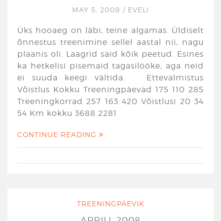
MAY 5, 2008
/
EVELI
Üks hooaeg on läbi, teine algamas. Üldiselt
õnnestus treenimine sellel aastal nii, nagu
plaanis oli. Laagrid said kõik peetud. Esines
ka hetkelisi pisemaid tagasilööke, aga neid
ei suuda keegi vältida. Ettevalmistus
Võistlus Kokku Treeningpäevad 175 110 285
Treeningkorrad 257 163 420 Võistlusi 20 34
54 Km kokku 3688 2281
CONTINUE READING
TREENINGPÄEVIK
APRILL 2008