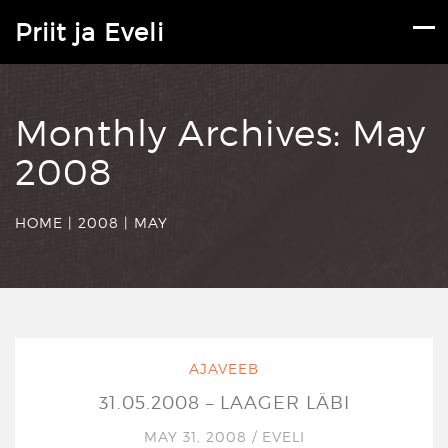
Priit ja Eveli
Monthly Archives:
May
2008
HOME
|
2008
|
MAY
AJAVEEB
31.05.2008 – LAAGER LÄBI
MAY 31, 2008
/
EVELI