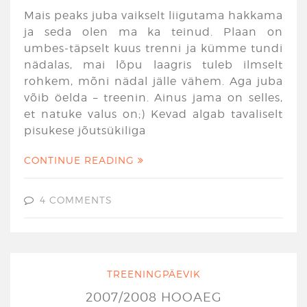
Mais peaks juba vaikselt liigutama hakkama
ja seda olen ma ka teinud. Plaan on
umbes-täpselt kuus trenni ja kümme tundi
nädalas, mai lõpu laagris tuleb ilmselt
rohkem, mõni nädal jälle vähem. Aga juba
võib öelda – treenin. Ainus jama on selles,
et natuke valus on;) Kevad algab tavaliselt
pisukese jõutsükiliga
CONTINUE READING
4 COMMENTS
TREENINGPÄEVIK
2007/2008 HOOAEG