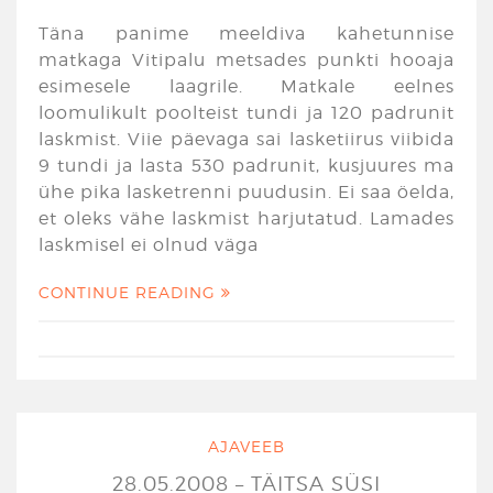
Täna panime meeldiva kahetunnise
matkaga Vitipalu metsades punkti hooaja
esimesele laagrile. Matkale eelnes
loomulikult poolteist tundi ja 120 padrunit
laskmist. Viie päevaga sai lasketiirus viibida
9 tundi ja lasta 530 padrunit, kusjuures ma
ühe pika lasketrenni puudusin. Ei saa öelda,
et oleks vähe laskmist harjutatud. Lamades
laskmisel ei olnud väga
CONTINUE READING
AJAVEEB
28.05.2008 – TÄITSA SÜSI