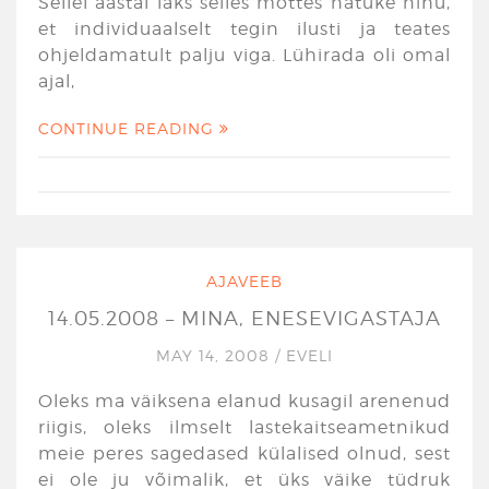
Sellel aastal läks selles mõttes natuke nihu,
et individuaalselt tegin ilusti ja teates
ohjeldamatult palju viga. Lühirada oli omal
ajal,
CONTINUE READING
AJAVEEB
14.05.2008 – MINA, ENESEVIGASTAJA
MAY 14, 2008
/
EVELI
Oleks ma väiksena elanud kusagil arenenud
riigis, oleks ilmselt lastekaitseametnikud
meie peres sagedased külalised olnud, sest
ei ole ju võimalik, et üks väike tüdruk