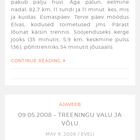
pakub palju huvi. Aga palun, eelmine
nädal, 82,7 km, 11 tundi ja 11 minut: kes, mis
ja kuidas. Esmaspäev. Terve päev möödus
Elvas, kodused toimetused jms. Pärast
lõunat käisin trennis. Soojenduseks kerge
jooks (35 minutit, 5,9 km, keskmine pulss
136), põhitrenniks 54 minutit jõusaalis
CONTINUE READING
AJAVEEB
09.05.2008 – TREENINGU VALU JA
VÕLU
MAY 9, 2008
/
EVELI