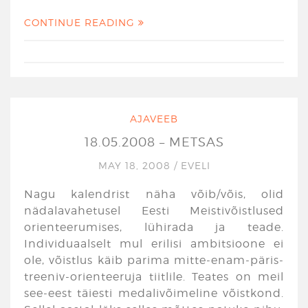
CONTINUE READING
AJAVEEB
18.05.2008 – METSAS
MAY 18, 2008
/
EVELI
Nagu kalendrist näha võib/võis, olid
nädalavahetusel Eesti Meistivõistlused
orienteerumises, lühirada ja teade.
Individuaalselt mul erilisi ambitsioone ei
ole, võistlus käib parima mitte-enam-päris-
treeniv-orienteeruja tiitlile. Teates on meil
see-eest täiesti medalivõimeline võistkond.