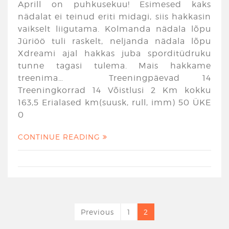
Aprill on puhkusekuu! Esimesed kaks
nädalat ei teinud eriti midagi, siis hakkasin
vaikselt liigutama. Kolmanda nädala lõpu
Jüriöö tuli raskelt, neljanda nädala lõpu
Xdreami ajal hakkas juba sporditüdruku
tunne tagasi tulema. Mais hakkame
treenima… Treeningpäevad 14
Treeningkorrad 14 Võistlusi 2 Km kokku
163,5 Erialased km(suusk, rull, imm) 50 ÜKE
0
CONTINUE READING
Previous
1
2