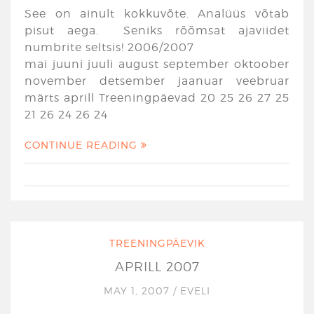
See on ainult kokkuvõte. Analüüs võtab
pisut aega. Seniks rõõmsat ajaviidet
numbrite seltsis! 2006/2007
mai juuni juuli august september oktoober
november detsember jaanuar veebruar
märts aprill Treeningpäevad 20 25 26 27 25
21 26 24 26 24
CONTINUE READING
TREENINGPÄEVIK
APRILL 2007
MAY 1, 2007
/
EVELI