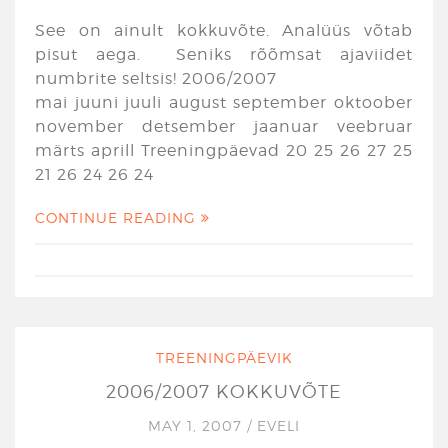
See on ainult kokkuvõte. Analüüs võtab
pisut aega. Seniks rõõmsat ajaviidet
numbrite seltsis! 2006/2007
mai juuni juuli august september oktoober
november detsember jaanuar veebruar
märts aprill Treeningpäevad 20 25 26 27 25
21 26 24 26 24
CONTINUE READING
TREENINGPÄEVIK
2006/2007 KOKKUVÕTE
MAY 1, 2007
/
EVELI