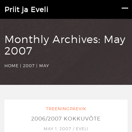
Priit ja Eveli
Monthly Archives:
May
2007
HOME
|
2007
|
MAY
TREENINGPÄEVIK
2006/2007 KOKKUVÕTE
MAY 1, 2007
/
EVELI