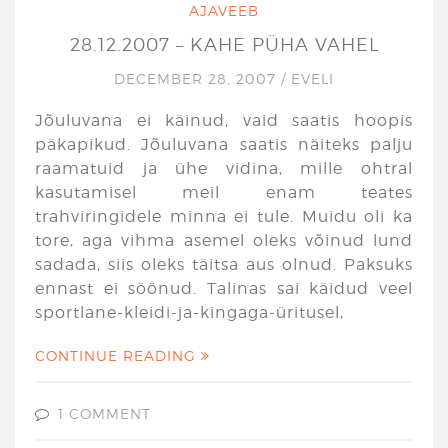
AJAVEEB
28.12.2007 – KAHE PÜHA VAHEL
DECEMBER 28, 2007
/
EVELI
Jõuluvana ei käinud, vaid saatis hoopis
päkapikud. Jõuluvana saatis näiteks palju
raamatuid ja ühe vidina, mille ohtral
kasutamisel meil enam teates
trahviringidele minna ei tule. Muidu oli ka
tore, aga vihma asemel oleks võinud lund
sadada, siis oleks täitsa aus olnud. Paksuks
ennast ei söönud. Talinas sai käidud veel
sportlane-kleidi-ja-kingaga-üritusel,
CONTINUE READING
1 COMMENT