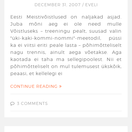
DECEMBER 31, 2007
/
EVELI
Eesti Meistivõistlused on naljakad asjad.
Juba mõni aeg ei ole need mulle
Võistluseks – treeningu pealt, suusad valin
"üki-kaki-kommi-nommi"-meetodil, püssi
ka ei viitsi eriti peale lasta – põhimõtteliselt
nagu trennis, ainult aega võetakse. Aga
kaotada ei taha ma sellegipoolest. Nii et
põhimõtteliselt on mul tulemusest ükskõik,
peaasi, et kellelegi ei
CONTINUE READING
3 COMMENTS