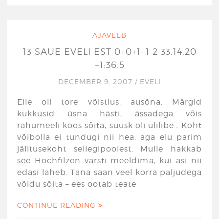
AJAVEEB
13 SAUE EVELI EST 0+0+1+1 2 33:14.20
+1:36.5
DECEMBER 9, 2007
/
EVELI
Eile oli tore võistlus, ausõna. Märgid
kukkusid üsna hästi, ässadega võis
rahumeeli koos sõita, suusk oli ülilibe… Koht
võibolla ei tundugi nii hea, aga elu parim
jälitusekoht sellegipoolest. Mulle hakkab
see Hochfilzen varsti meeldima, kui asi nii
edasi läheb. Täna saan veel korra paljudega
võidu sõita – ees ootab teate
CONTINUE READING