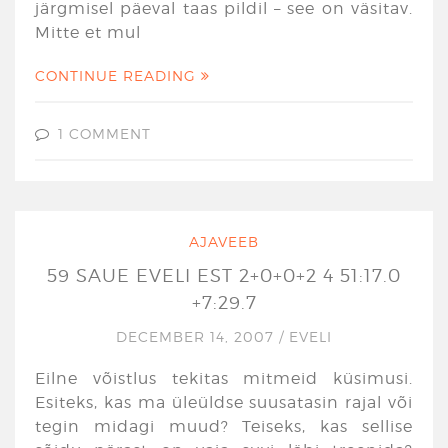
järgmisel päeval taas pildil – see on väsitav.
Mitte et mul
CONTINUE READING
1 COMMENT
AJAVEEB
59 SAUE EVELI EST 2+0+0+2 4 51:17.0
+7:29.7
DECEMBER 14, 2007
/
EVELI
Eilne võistlus tekitas mitmeid küsimusi.
Esiteks, kas ma üleüldse suusatasin rajal või
tegin midagi muud? Teiseks, kas sellise