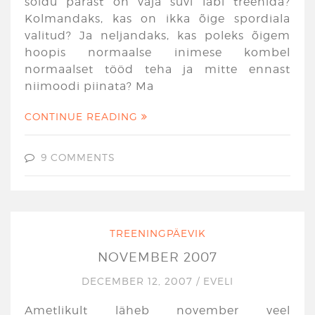
sõidu pärast on vaja suvi läbi treenida?
Kolmandaks, kas on ikka õige spordiala
valitud? Ja neljandaks, kas poleks õigem
hoopis normaalse inimese kombel
normaalset tööd teha ja mitte ennast
niimoodi piinata? Ma
CONTINUE READING
9 COMMENTS
TREENINGPÄEVIK
NOVEMBER 2007
DECEMBER 12, 2007
/
EVELI
Ametlikult läheb november veel