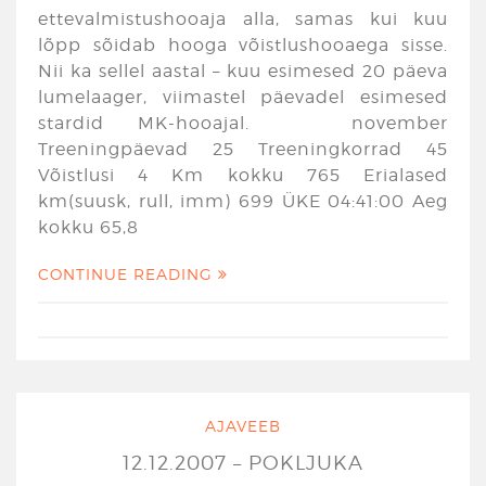
ettevalmistushooaja alla, samas kui kuu
lõpp sõidab hooga võistlushooaega sisse.
Nii ka sellel aastal – kuu esimesed 20 päeva
lumelaager, viimastel päevadel esimesed
stardid MK-hooajal. november
Treeningpäevad 25 Treeningkorrad 45
Võistlusi 4 Km kokku 765 Erialased
km(suusk, rull, imm) 699 ÜKE 04:41:00 Aeg
kokku 65,8
CONTINUE READING
AJAVEEB
12.12.2007 – POKLJUKA