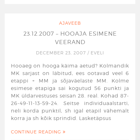
AJAVEEB
23.12.2007 – HOOAJA ESIMENE
VEERAND
DECEMBER 23, 2007
/
EVELI
Hooaeg on hooga käima aetud? Kolmandik
MK sarjast on läbitud, ees ootavad veel 6
etappi + MM ja sõjaväelaste MM. Kolme
esimese etapiga sai kogutud 56 punkti ja
MK üldarvestuses seisan 28. real. Kohad 87-
26-49-11-13-59-24. Seitse individuaalstarti,
neli korda punktil, sh igal etapil vähemalt
korra ja sh kõik sprindid. Lasketäpsus
CONTINUE READING