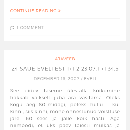
CONTINUE READING
1 COMMENT
AJAVEEB
24 SAUE EVELI EST 1+1 2 23:07.1 +1:34.5
DECEMBER 16, 2007
/
EVELI
See pidev taseme üles-alla kõikumine
hakkab vaikselt juba ära väsitama. Oleks
kogu aeg 80-midagi, poleks hullu – kui
kinni, siis kinni, mõne õnnestunud võistluse
järel 60 sees ja jälle kõik hästi. Aga
niimoodi, et üks päev täiesti mülkas ja