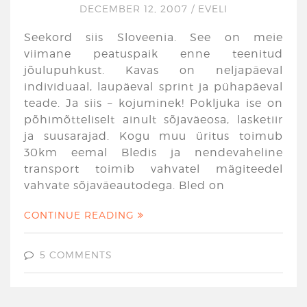
DECEMBER 12, 2007
/
EVELI
Seekord siis Sloveenia. See on meie
viimane peatuspaik enne teenitud
jõulupuhkust. Kavas on neljapäeval
individuaal, laupäeval sprint ja pühapäeval
teade. Ja siis – kojuminek! Pokljuka ise on
põhimõtteliselt ainult sõjaväeosa, lasketiir
ja suusarajad. Kogu muu üritus toimub
30km eemal Bledis ja nendevaheline
transport toimib vahvatel mägiteedel
vahvate sõjaväeautodega. Bled on
CONTINUE READING
5 COMMENTS