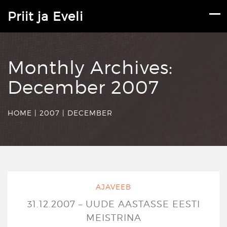
Priit ja Eveli
Monthly Archives:
December 2007
HOME
|
2007
|
DECEMBER
AJAVEEB
31.12.2007 – UUDE AASTASSE EESTI
MEISTRINA