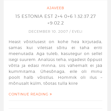
AJAVEEB
15 ESTONIA EST 2+4 0+6 1:32:37.27
+9:02.2
DECEMBER 10, 2007
/
EVELI
Heast võistlusest on kohe hea kirjutada,
samas kui viletsat sõitu ei taha eriti
meenutada. Aga tuleb, kasutegur on sellel
isegi suurem. Analüüs teha, vigadest õppust
võtta ja edasi minna, siis vähemalt ei jää
kummitama. Ühesõnaga, eile oli minu
poolt halb võistlus. Hommik oli ilus –
mõnusalt külm, tõotas tulla kiire
CONTINUE READING