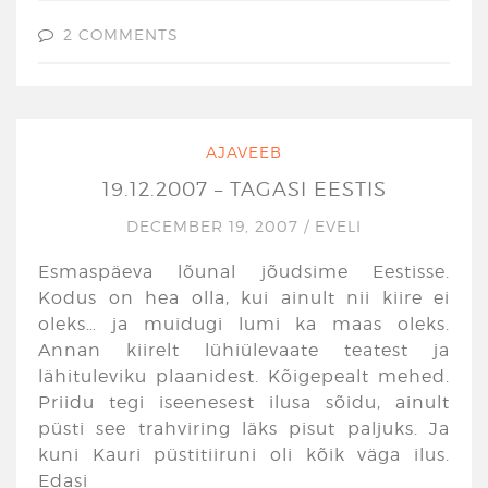
2 COMMENTS
AJAVEEB
19.12.2007 – TAGASI EESTIS
DECEMBER 19, 2007
/
EVELI
Esmaspäeva lõunal jõudsime Eestisse.
Kodus on hea olla, kui ainult nii kiire ei
oleks… ja muidugi lumi ka maas oleks.
Annan kiirelt lühiülevaate teatest ja
lähituleviku plaanidest. Kõigepealt mehed.
Priidu tegi iseenesest ilusa sõidu, ainult
püsti see trahviring läks pisut paljuks. Ja
kuni Kauri püstitiiruni oli kõik väga ilus.
Edasi