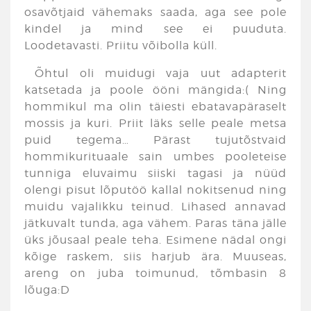
osavõtjaid vähemaks saada, aga see pole
kindel ja mind see ei puuduta.
Loodetavasti. Priitu võibolla küll.
Õhtul oli muidugi vaja uut adapterit
katsetada ja poole ööni mängida:( Ning
hommikul ma olin täiesti ebatavapäraselt
mossis ja kuri. Priit läks selle peale metsa
puid tegema… Pärast tujutõstvaid
hommikurituaale sain umbes pooleteise
tunniga eluvaimu siiski tagasi ja nüüd
olengi pisut lõputöö kallal nokitsenud ning
muidu vajalikku teinud. Lihased annavad
jätkuvalt tunda, aga vähem. Paras täna jälle
üks jõusaal peale teha. Esimene nädal ongi
kõige raskem, siis harjub ära. Muuseas,
areng on juba toimunud, tõmbasin 8
lõuga:D