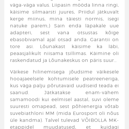
väga-väga valus. Liipasin mööda linna ringi,
käisime silmaarsti juures, Priidul jätkuvalt
kerge miinus, mina täiesti normis, isegi
natuke parem;) Sain enda läpakale uue
adapteri, sest vana otsustas kõige
ebasobivamal ajal otsad anda. Garantii on
tore asi. Lõunakast käisime ka läbi,
peaasjalikult niisama tsillimas. Käimine oli
raskendatud ja Lõunakeskus on päris suur…
Väikese hilinemisega jõudsime väikesele
hooajaeelsele kohtumisele peatreeneriga,
kus väga palju põrutavaid uudiseid teada ei
saanud. Jätkatakse enam-vähem
samamoodi kui eelmisel aastal, suvi oleme
suuresti omapead, sest põhienergia võtab
suvebiathloni MM (mida Eurosport oli nõus
üle kandma). Talvel tulevad VÕIBOLLA MK-
etappidel muudatused, et kuidagi