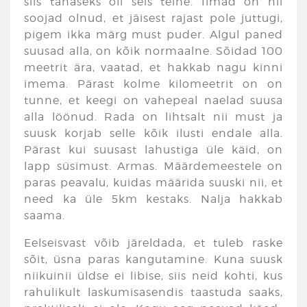
siis tänaseks oli seis teine. Ilmad on nii
soojad olnud, et jäisest rajast pole juttugi,
pigem ikka märg must puder. Algul paned
suusad alla, on kõik normaalne. Sõidad 100
meetrit ära, vaatad, et hakkab nagu kinni
imema. Pärast kolme kilomeetrit on on
tunne, et keegi on vahepeal naelad suusa
alla löönud. Rada on lihtsalt nii must ja
suusk korjab selle kõik ilusti endale alla.
Pärast kui suusast lahustiga üle käid, on
lapp süsimust. Armas. Määrdemeestele on
paras peavalu, kuidas määrida suuski nii, et
need ka üle 5km kestaks. Nalja hakkab
saama.
Eelseisvast võib järeldada, et tuleb raske
sõit, üsna paras kangutamine. Kuna suusk
niikuinii üldse ei libise, siis neid kohti, kus
rahulikult laskumisasendis taastuda saaks,