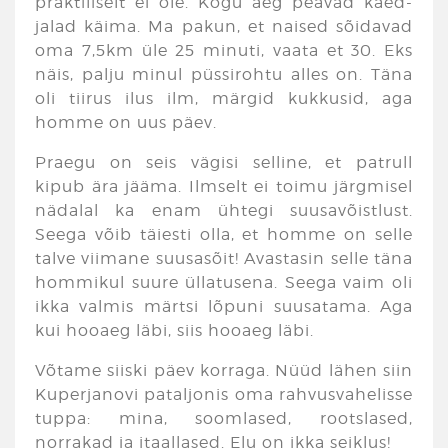
praktiliselt ei ole. Kogu aeg peavad käed-
jalad käima. Ma pakun, et naised sõidavad
oma 7,5km üle 25 minuti, vaata et 30. Eks
näis, palju minul püssirohtu alles on. Täna
oli tiirus ilus ilm, märgid kukkusid, aga
homme on uus päev.
Praegu on seis vägisi selline, et patrull
kipub ära jääma. Ilmselt ei toimu järgmisel
nädalal ka enam ühtegi suusavõistlust.
Seega võib täiesti olla, et homme on selle
talve viimane suusasõit! Avastasin selle täna
hommikul suure üllatusena. Seega vaim oli
ikka valmis märtsi lõpuni suusatama. Aga
kui hooaeg läbi, siis hooaeg läbi.
Võtame siiski päev korraga. Nüüd lähen siin
Kuperjanovi pataljonis oma rahvusvahelisse
tuppa: mina, soomlased, rootslased,
norrakad ja itaallased. Elu on ikka seiklus!