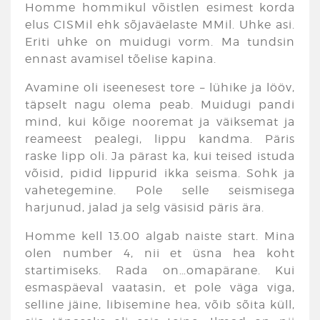
Homme hommikul võistlen esimest korda
elus CISMil ehk sõjaväelaste MMil. Uhke asi.
Eriti uhke on muidugi vorm. Ma tundsin
ennast avamisel tõelise kapina.
Avamine oli iseenesest tore – lühike ja lööv,
täpselt nagu olema peab. Muidugi pandi
mind, kui kõige nooremat ja väiksemat ja
reameest pealegi, lippu kandma. Päris
raske lipp oli. Ja pärast ka, kui teised istuda
võisid, pidid lippurid ikka seisma. Sohk ja
vahetegemine. Pole selle seismisega
harjunud, jalad ja selg väsisid päris ära.
Homme kell 13.00 algab naiste start. Mina
olen number 4, nii et üsna hea koht
startimiseks. Rada on…omapärane. Kui
esmaspäeval vaatasin, et pole väga viga,
selline jäine, libisemine hea, võib sõita küll,