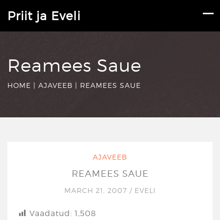
Priit ja Eveli
Reamees Saue
HOME
|
AJAVEEB
|
REAMEES SAUE
AJAVEEB
REAMEES SAUE
MARCH 21, 2007
/
EVELI
Vaadatud:
1,508