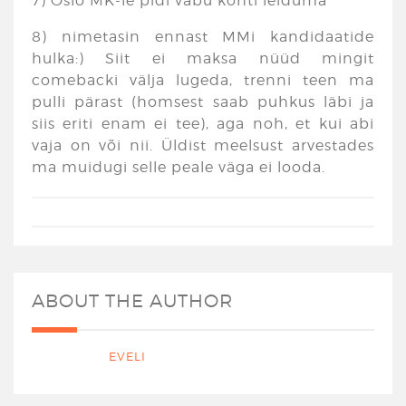
7) Oslo MK-le pidi vabu kohti leiduma
8) nimetasin ennast MMi kandidaatide
hulka:) Siit ei maksa nüüd mingit
comebacki välja lugeda, trenni teen ma
pulli pärast (homsest saab puhkus läbi ja
siis eriti enam ei tee), aga noh, et kui abi
vaja on või nii. Üldist meelsust arvestades
ma muidugi selle peale väga ei looda.
ABOUT THE AUTHOR
EVELI