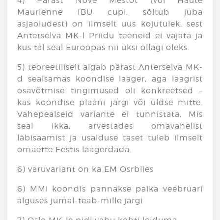
4) Pärast Nove Mestot (või Haute
Maurienne IBU cupi, sõltub juba
asjaoludest) on ilmselt uus kojutulek, sest
Anterselva MK-l Priidu teeneid ei vajata ja
kus tal seal Euroopas nii üksi ollagi oleks.
5) teoreetiliselt algab pärast Anterselva MK-
d sealsamas koondise laager, aga laagrist
osavõtmise tingimused oli konkreetsed –
kas koondise plaani järgi või üldse mitte.
Vahepealseid variante ei tunnistata. Mis
seal ikka, arvestades omavahelist
läbisaamist ja usalduse taset tuleb ilmselt
omaette Eestis laagerdada.
6) varuvariant on ka EM Osrblies
6) MMi koondis pannakse paika veebruari
alguses jumal-teab-mille järgi