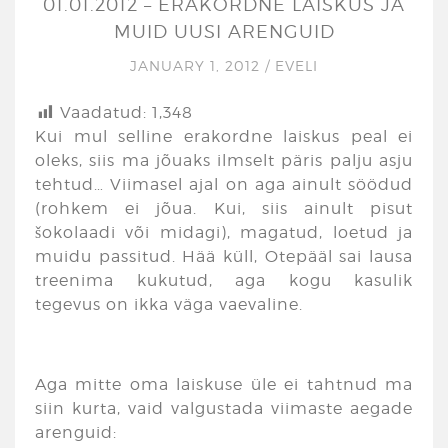
01.01.2012 – ERAKORDNE LAISKUS JA
MUID UUSI ARENGUID
JANUARY 1, 2012
/
EVELI
Vaadatud:
1,348
Kui mul selline erakordne laiskus peal ei
oleks, siis ma jõuaks ilmselt päris palju asju
tehtud… Viimasel ajal on aga ainult söödud
(rohkem ei jõua. Kui, siis ainult pisut
šokolaadi või midagi), magatud, loetud ja
muidu passitud. Hää küll, Otepääl sai lausa
treenima kukutud, aga kogu kasulik
tegevus on ikka väga vaevaline.
Aga mitte oma laiskuse üle ei tahtnud ma
siin kurta, vaid valgustada viimaste aegade
arenguid: