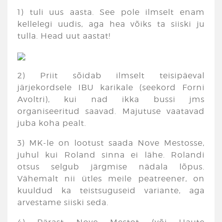
1) tuli uus aasta. See pole ilmselt enam
kellelegi uudis, aga hea võiks ta siiski ju
tulla. Head uut aastat!
2) Priit sõidab ilmselt teisipäeval
järjekordsele IBU karikale (seekord Forni
Avoltri), kui nad ikka bussi jms
organiseeritud saavad. Majutuse vaatavad
juba koha pealt.
3) MK-le on lootust saada Nove Mestosse,
juhul kui Roland sinna ei lähe. Rolandi
otsus selgub järgmise nädala lõpus.
Vähemalt nii ütles meile peatreener, on
kuuldud ka teistsuguseid variante, aga
arvestame siiski seda.