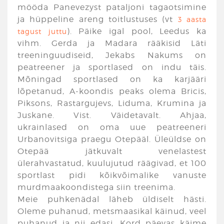
mööda Panevezyst pataljoni tagaotsimine
ja hüppeline areng toitlustuses (vt
3 aasta
). Päike igal pool, Leedus ka
tagust juttu
vihm. Gerda ja Madara rääkisid Läti
treeninguudiseid, Jekabs Nakums on
peatreener ja sportlased on indu täis.
Mõningad sportlased on ka karjääri
lõpetanud, A-koondis peaks olema Bricis,
Piksons, Rastargujevs, Liduma, Krumina ja
Juskane. Vist. Väidetavalt. Ahjaa,
ukrainlased on oma uue peatreeneri
Urbanovitsiga praegu Otepääl. Üleüldse on
Otepää jätkuvalt venelastest
ülerahvastatud, kuulujutud räägivad, et 100
sportlast pidi kõikvõimalike vanuste
murdmaakoondistega siin treenima.
Meie puhkenädal läheb üldiselt hästi.
Oleme puhanud, metsmaasikal käinud, veel
puhanud ja nii edasi. Kord päevas käime