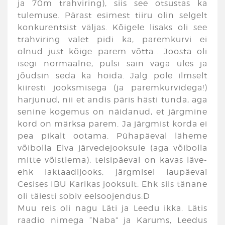
ja 70m trahviring), siis see otsustas ka
tulemuse. Pärast esimest tiiru olin selgelt
konkurentsist väljas. Kõigele lisaks oli see
trahviring valet pidi ka, paremkurvi ei
olnud just kõige parem võtta… Joosta oli
isegi normaalne, pulsi sain väga üles ja
jõudsin seda ka hoida. Jalg pole ilmselt
kiiresti jooksmisega (ja paremkurvidega!)
harjunud, nii et andis päris hästi tunda, aga
senine kogemus on näidanud, et järgmine
kord on märksa parem. Ja järgmist korda ei
pea pikalt ootama. Pühapäeval läheme
võibolla Elva järvedejooksule (aga võibolla
mitte võistlema), teisipäeval on kavas läve-
ehk laktaadijooks, järgmisel laupäeval
Cesises IBU Karikas jooksult. Ehk siis tänane
oli täiesti sobiv eelsoojendus:D
Muu reis oli nagu Läti ja Leedu ikka. Lätis
raadio nimega “Naba” ja Karums, Leedus