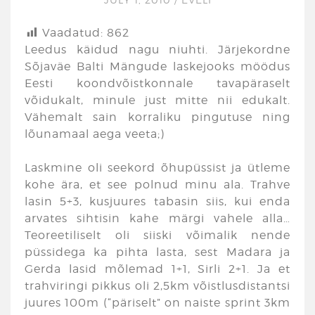
Vaadatud:
862
Leedus käidud nagu niuhti. Järjekordne
Sõjaväe Balti Mängude laskejooks möödus
Eesti koondvõistkonnale tavapäraselt
võidukalt, minule just mitte nii edukalt.
Vähemalt sain korraliku pingutuse ning
lõunamaal aega veeta;)
Laskmine oli seekord õhupüssist ja ütleme
kohe ära, et see polnud minu ala. Trahve
lasin 5+3, kusjuures tabasin siis, kui enda
arvates sihtisin kahe märgi vahele alla…
Teoreetiliselt oli siiski võimalik nende
püssidega ka pihta lasta, sest Madara ja
Gerda lasid mõlemad 1+1, Sirli 2+1. Ja et
trahviringi pikkus oli 2,5km võistlusdistantsi
juures 100m (“päriselt” on naiste sprint 3km