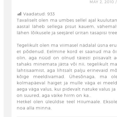
MAY 2, 2010
Vaadatud:
933
Tavaliselt olen ma umbes sellel ajal kuuluta
aastal läheb sellega pisut kauem, vähema
lähen lõikusele ja seejärel üritan tasapisi tr
Tegelikult olen ma viimasel nädalal üsna eru
et põdenud. Eelmine kord ei saanud ma õiet
olin, aga nüüd on olnud täiesti piisavalt
tahaks minemata jätta või nii, tegelikult m
lahtisaamist, aga lihtsalt palju erinevaid m
kõige meeldivamad. Ühesõnaga, ma ole
kolmapäeval haiget ja mulle väga ei meeld
aega väga valus, kui pidevalt natuke valus ja
on suured, aga väike hirm on ka…
Hetkel olen üleüldse teel Hiiumaale. Eks
noa alla minna.