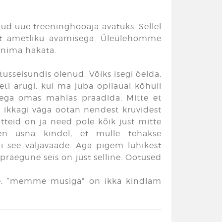
nud uue treeninghooaja avatuks. Sellel
lt ametliku avamisega. Üleülehomme
eenima hakata.
tusseisundis olenud. Võiks isegi öelda,
i arugi, kui ma juba opilaual kõhuli
 aega omas mahlas praadida. Mitte et
a ikkagi väga ootan nendest kruvidest
õtteid on ja need pole kõik just mitte
n üsna kindel, et mulle tehakse
i see väljavaade. Aga pigem lühikest
 praegune seis on just selline. Ootused
ole, “memme musiga” on ikka kindlam