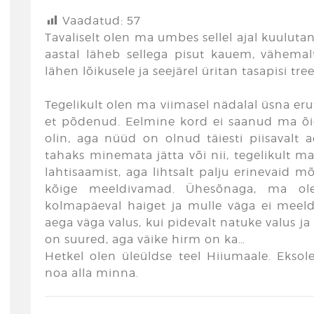
Vaadatud:
57
Tavaliselt olen ma umbes sellel ajal kuuluta
aastal läheb sellega pisut kauem, vähema
lähen lõikusele ja seejärel üritan tasapisi tr
Tegelikult olen ma viimasel nädalal üsna eru
et põdenud. Eelmine kord ei saanud ma õiet
olin, aga nüüd on olnud täiesti piisavalt
tahaks minemata jätta või nii, tegelikult m
lahtisaamist, aga lihtsalt palju erinevaid m
kõige meeldivamad. Ühesõnaga, ma ole
kolmapäeval haiget ja mulle väga ei meeld
aega väga valus, kui pidevalt natuke valus ja
on suured, aga väike hirm on ka…
Hetkel olen üleüldse teel Hiiumaale. Eks
noa alla minna.