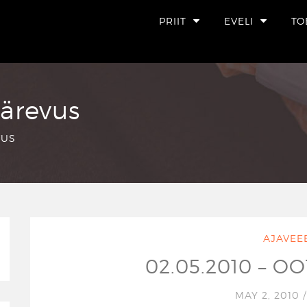
PRIIT
EVELI
TO
särevus
VUS
AJAVEE
02.05.2010 – 
MAY 2, 2010