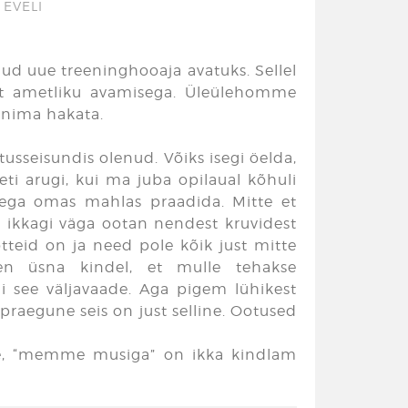
/
EVELI
nud uue treeninghooaja avatuks. Sellel
lt ametliku avamisega. Üleülehomme
eenima hakata.
tusseisundis olenud. Võiks isegi öelda,
i arugi, kui ma juba opilaual kõhuli
 aega omas mahlas praadida. Mitte et
a ikkagi väga ootan nendest kruvidest
õtteid on ja need pole kõik just mitte
n üsna kindel, et mulle tehakse
i see väljavaade. Aga pigem lühikest
 praegune seis on just selline. Ootused
ole, “memme musiga” on ikka kindlam