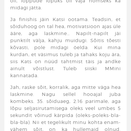
oli, lõppude lõpuks oli vaja homseks ka
midagi jätta.
Ja finishis jäin Katsi ootama. Teadsin, et
sõiduhoog on tal hea, motivatsioon ajas üle
ääre, aga laskmine… Napilt-napilt jäi
punktilt välja, kahju muidugi. Sõitis tõesti
kõvasti, pole midagi öelda. Kui mina
kurdan, et väsimus tuleb ja tahaks koju ära,
siis Kats on nüüd tahtmist täis ja andke
ainult võistlust. Tuleb siiski MMini
kannatada.
Jah, raske sõit, korralik, aga mitte väga hea
laskmine. Nagu sellel hooajal juba
kombeks. 35. sõiduaeg, 2:16 parimale, aga
lõpu seljasirutamisega oleks veel umbes 5
sekundit võinud kärpida (oleks-poleks-bla-
bla-bla). Nii et tegelikult minu kohta enam-
vähem sõit, on ka hullemaid olnud.