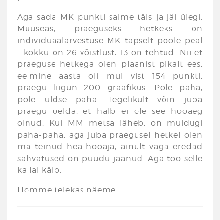
Aga sada MK punkti saime täis ja jäi ülegi.
Muuseas, praeguseks hetkeks on
individuaalarvestuse MK täpselt poole peal
– kokku on 26 võistlust, 13 on tehtud. Nii et
praeguse hetkega olen plaanist pikalt ees,
eelmine aasta oli mul vist 154 punkti,
praegu liigun 200 graafikus. Pole paha,
pole üldse paha. Tegelikult võin juba
praegu öelda, et halb ei ole see hooaeg
olnud. Kui MM metsa läheb, on muidugi
paha-paha, aga juba praegusel hetkel olen
ma teinud hea hooaja, ainult väga eredad
sähvatused on puudu jäänud. Aga töö selle
kallal käib.
Homme telekas näeme.