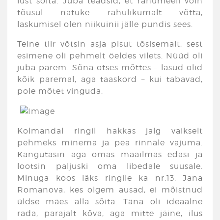
lust sõita. Juba teadsid, et rahumeeli võin
tõusul natuke rahulikumalt võtta,
laskumisel olen niikuinii jälle pundis sees.
Teine tiir võtsin asja pisut tõsisemalt, sest
esimene oli pehmelt öeldes vilets. Nüüd oli
juba parem. Sõna otses mõttes – lasud olid
kõik paremal, aga taaskord – kui tabavad,
pole mõtet vinguda.
Kolmandal ringil hakkas jalg vaikselt
pehmeks minema ja pea rinnale vajuma.
Kangutasin aga omas maailmas edasi ja
lootsin paljuski oma libedale suusale.
Minuga koos läks ringile ka nr.13, Jana
Romanova, kes olgem ausad, ei mõistnud
üldse mäes alla sõita. Täna oli ideaalne
rada, parajalt kõva, aga mitte jäine, ilus