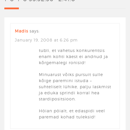
Madis
says:
January 19, 2008 at 6:26 pm
tubli, et vahetus konkurentsis
enam kohti käest ei andnud ja
kõrgemalegi ronisid!
Minuarust võiks pursuit sulle
kõige paremini istuda –
suhteliselt lühike, palju laskmist
ja eduka sprindi korral hea
stardipositsioon.
Höian pöialt, et edaspidi veel
paremad kohad tuleksid!