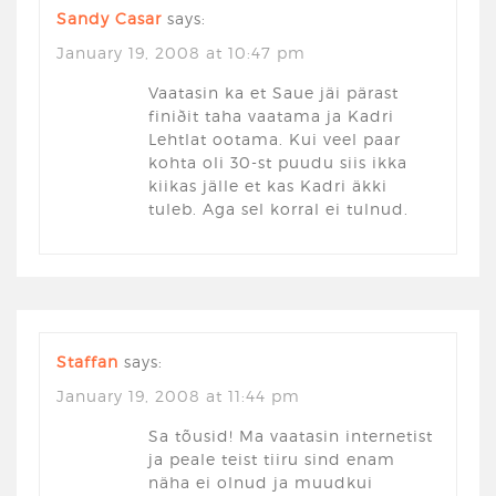
Sandy Casar
says:
January 19, 2008 at 10:47 pm
Vaatasin ka et Saue jäi pärast
finiðit taha vaatama ja Kadri
Lehtlat ootama. Kui veel paar
kohta oli 30-st puudu siis ikka
kiikas jälle et kas Kadri äkki
tuleb. Aga sel korral ei tulnud.
Staffan
says:
January 19, 2008 at 11:44 pm
Sa tõusid! Ma vaatasin internetist
ja peale teist tiiru sind enam
näha ei olnud ja muudkui