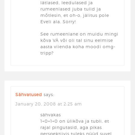
lätlased, leedulased ja
rumeenlased juba tulid ja
mõtlesin, et oh-o, jälitus pole
Eveli ala. Sorry!
See rumeenlane on muidu mingi
kõva VÄ või oli tal sinu eelmise
aasta viienda koha moodi omg-
tripp?
Sähvatused
says:
January 20, 2008 at 2:25 am
sähvakas
1+0+1+0 on ülikõva ja tubli, et
rajal pingutasid, aga pikas
perspektiivis tuleks nüüd suvel