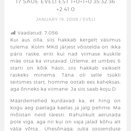
17 SAUE EVELI EST 1+0+1+0 35:32.36
+2:41.0
JANUARY 19, 2008
/
EVELI
Vaadatud:
7,056
Kui aus olla, siis hakkab kergelt väsimus
tulema. Kolm MKd järjest võistelda on ikka
päris raske, eriti kui nad viimase kuskile
mäe otsa ka virutavad. Ütleme, et umbes 6
starti on kõik hästi, siis hakkab vaikselt
raskeks minema. Täna oli selle tsükli
seitsmes start, homme ootab ees kaheksas,
aga õnneks ka viimane. Ja siis saab koju:D
Määrdemehed kurdavad ka, et hing on
kogu aeg paelaga kaelas ja jalg pehme. Ma
mõistan neid täiesti. Rahulikult aerutada
pole viga, aga nii kui on vaja jalad kõhu alt
välja võtta… Ühesõnaga, juba soojenduse