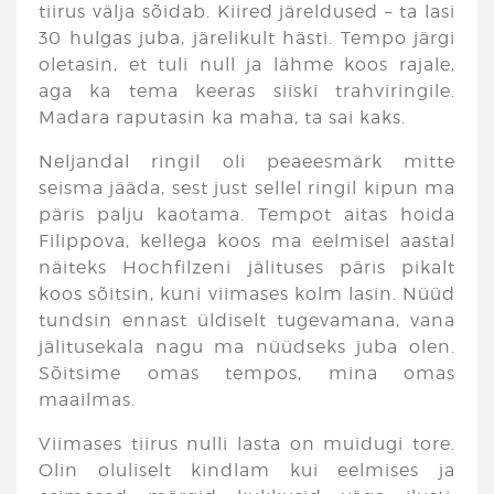
tiirus välja sõidab. Kiired järeldused – ta lasi
30 hulgas juba, järelikult hästi. Tempo järgi
oletasin, et tuli null ja lähme koos rajale,
aga ka tema keeras siiski trahviringile.
Madara raputasin ka maha, ta sai kaks.
Neljandal ringil oli peaeesmärk mitte
seisma jääda, sest just sellel ringil kipun ma
päris palju kaotama. Tempot aitas hoida
Filippova, kellega koos ma eelmisel aastal
näiteks Hochfilzeni jälituses päris pikalt
koos sõitsin, kuni viimases kolm lasin. Nüüd
tundsin ennast üldiselt tugevamana, vana
jälitusekala nagu ma nüüdseks juba olen.
Sõitsime omas tempos, mina omas
maailmas.
Viimases tiirus nulli lasta on muidugi tore.
Olin oluliselt kindlam kui eelmises ja