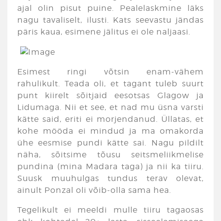
ajal olin pisut puine. Pealelaskmine läks
nagu tavaliselt, ilusti. Kats seevastu jändas
päris kaua, esimene jälitus ei ole naljaasi.
Esimest ringi võtsin enam-vähem
rahulikult. Teada oli, et tagant tuleb suurt
punt kiirelt sõitjaid eesotsas Glagow ja
Lidumaga. Nii et see, et nad mu üsna varsti
kätte said, eriti ei morjendanud. Üllatas, et
kohe mööda ei mindud ja ma omakorda
ühe eesmise pundi kätte sai. Nagu pildilt
näha, sõitsime tõusu seitsmeliikmelise
pundina (mina Madara taga) ja nii ka tiiru.
Suusk muuhulgas tundus terav olevat,
ainult Ponzal oli võib-olla sama hea.
Tegelikult ei meeldi mulle tiiru tagaosas