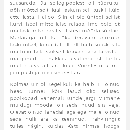
suusarada. Ja sellegipoolest oli tüdrukul
põhimõtteliselt igal laskumisel kuskil külg
ette lasta. Halloo! Siin ei ole ühtegi sellist
kurvi, isegi mitte jäise rajaga. Ime pole, et
ma laskumise peal sellistest mööda sõidan.
Madaraga oli ka üks teravam olukord
laskumisel, kuna tal oli nii halb suusk, siis
ma tulin talle vaikselt kõrvale, aga ta vist ei
märganud ja hakkas uisutama, st tahtis
mult suusk alt ära lüüa. Võimlesin korra,
jäin püsti ja libisesin eest ära.
Kolmas tiir oli tegelikult ka halb. Ei olnud
head tunnet, kõik lasud olid sellised
poolkobad, vähemalt tunde järgi. Viimane
muidugi mööda, oli seda nüüd siis vaja.
Olevat olnud lähedal, aga ega ma ei olnud
seda nulli ära ka teeninud. Trahviringilt
tulles nägin, kuidas Kats hirmsa hooga