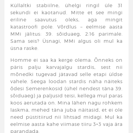
Küllaltki stabiilne, ühelgi ringil üle 31
sekundi ei kaotanud. Mitte et see mingi
eriline saavutus oleks, aga mingit
katastroofi pole. Võrdlus – eelmise aasta
MMi jälitus: 39. sõiduaeg, 2:16 parimale.
Sama seis? Üsnagi, MMi algus oli mul ka
üsna raske.
Homme ei saa ka kerge olema. Õnneks on
päris palju karvajalgu stardis, sest nii
mõnedki tugevad jätavad selle etapi üldse
vahele. Seega loodan stardis näha näiteks
õdesi Semerenkosid (ühel nendest täna 39.
sõiduaeg) ja paljusid teisi, kellega mul paras
koos aerutada on. Mina lähen nagu rohkem
laskma, mehed täna juba näitasid, et ei ole
need püstitiirud nii lihtsad midagi. Mul ka
eelmise aasta kahe viimase tiiru 3+3 vaja ära
parandada.