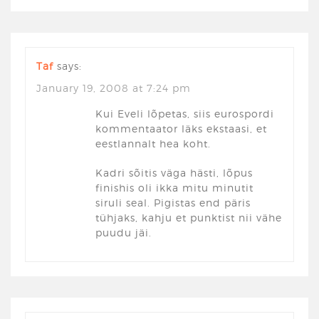
Taf
says:
January 19, 2008 at 7:24 pm
Kui Eveli lõpetas, siis eurospordi
kommentaator läks ekstaasi, et
eestlannalt hea koht.
Kadri sõitis väga hästi, lõpus
finishis oli ikka mitu minutit
siruli seal. Pigistas end päris
tühjaks, kahju et punktist nii vähe
puudu jäi.