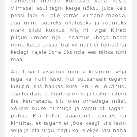
esimesed märgid kukkusid väga ilusti.
Viimasel lasul tegin kerge nõksu, juba käis
peast läbi, et jälle korras, viimane mööda,
aga minu suureks üllatuseks ja rõõmuks
märk siiski kukkus. Mis nii viga! Kiired
pilgud ümberringi – enamus ühega, need
mind kätte ei saa, trahviringilt ei tulnud ka
kedagi, rajale üsna üksinda, ees täitsa tühi
maa.
Aga tagant siiski tuli inimesi, kes minu selja
taga ka nulli lasid. Kui suusahäält tagant
kuulsin, siis hakkas kiire. Eriti ei jõudnud,
aga teadsin, et kuidagi on vaja laskumisteni
ära kannatada, siis olen omadega mäel.
Sõitsin suure hirmuga ja varsti oli tagant
puhas. Kui Hillar staadionile jõudes ka
kinnitas, et tagant ei jõua keegi, siis lasin
selja ja jala sirgu, nagu ka telekast vist näha