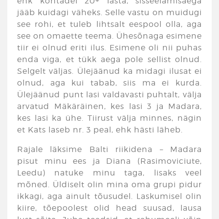
ehk kohtadel 20+ lasta, sisseelamisaega
jääb kuidagi väheks. Selle vastu on muidugi
see rohi, et tuleb lihtsalt eespool olla, aga
see on omaette teema. Ühesõnaga esimene
tiir ei olnud eriti ilus. Esimene oli nii puhas
enda viga, et tükk aega pole sellist olnud.
Selgelt väljas. Ülejäänud ka midagi ilusat ei
olnud, aga kui tabab, siis ma ei kurda.
Ülejäänud punt lasi valdavasti puhtalt, välja
arvatud Mäkäräinen, kes lasi 3 ja Madara,
kes lasi ka ühe. Tiirust välja minnes, nägin
et Kats laseb nr. 3 peal, ehk hästi läheb.
Rajale läksime Balti riikidena – Madara
pisut minu ees ja Diana (Rasimoviciute,
Leedu) natuke minu taga, lisaks veel
mõned. Üldiselt olin mina oma grupi pidur
ikkagi, aga ainult tõusudel. Laskumisel olin
kiire, tõepoolest olid head suusad, lausa