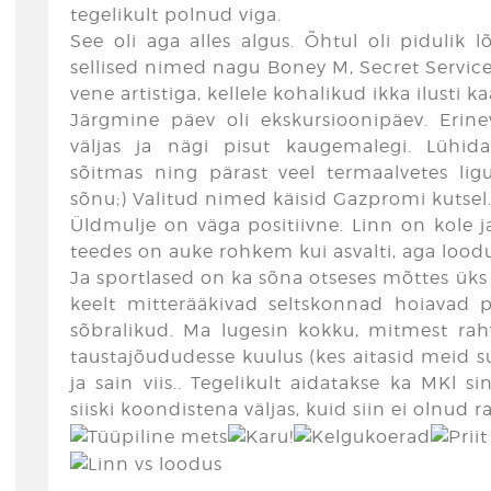
tegelikult polnud viga.
See oli aga alles algus. Õhtul oli pidulik 
sellised nimed nagu Boney M, Secret Servic
vene artistiga, kellele kohalikud ikka ilusti ka
Järgmine päev oli ekskursioonipäev. Erine
väljas ja nägi pisut kaugemalegi. Lühida
sõitmas ning pärast veel termaalvetes lig
sõnu;) Valitud nimed käisid Gazpromi kutsel… k
Üldmulje on väga positiivne. Linn on kole j
teedes on auke rohkem kui asvalti, aga loodu
Ja sportlased on ka sõna otseses mõttes üks 
keelt mitterääkivad seltskonnad hoiavad pi
sõbralikud. Ma lugesin kokku, mitmest rahv
taustajõududesse kuulus (kes aitasid meid s
ja sain viis.. Tegelikult aidatakse ka MKl si
siiski koondistena väljas, kuid siin ei olnud r