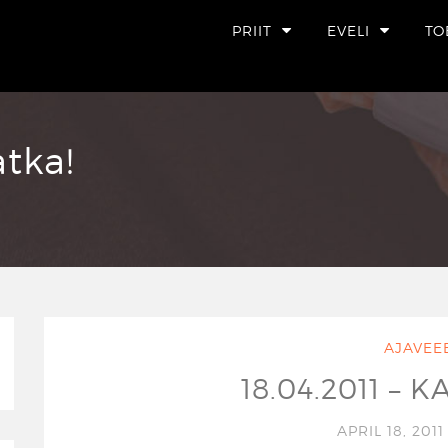
PRIIT
EVELI
TO
atka!
AJAVEE
18.04.2011 – 
APRIL 18, 201