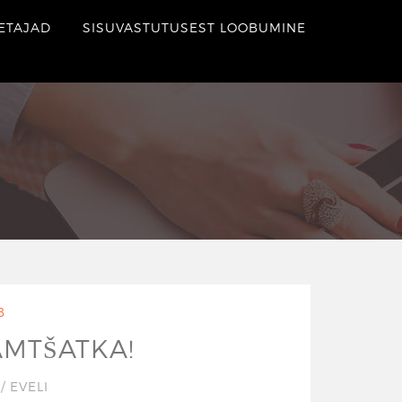
ETAJAD
SISUVASTUTUSEST LOOBUMINE
B
KAMTŠATKA!
1
/
EVELI