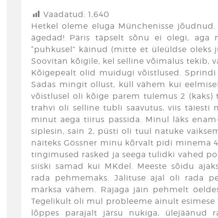
Vaadatud:
1,640
Hetkel oleme eluga Münchenisse jõudnud. 
ägedad! Päris täpselt sõnu ei olegi, aga
“puhkusel” käinud (mitte et üleüldse oleks j
Soovitan kõigile, kel selline võimalus tekib, v
Kõigepealt olid muidugi võistlused. Sprindi a
Sadas mingit ollust, küll vähem kui eelmisel 
võistlusel oli kõige parem tulemus 2 (kaks) t
trahvi oli selline tubli saavutus, viis täies
minut aega tiirus passida. Minul läks enam-
siplesin, sain 2, püsti oli tuul natuke vaikse
näiteks Gössner minu kõrvalt pidi minema 4 
tingimused rasked ja seega tulidki vahed po
siiski samad kui MKdel. Meeste sõidu ajaks
rada pehmemaks. Jälituse ajal oli rada peh
märksa vähem. Rajaga jäin pehmelt öeldes 
Tegelikult oli mul probleeme ainult esimese
lõppes parajalt järsu nukiga, ülejäänud r