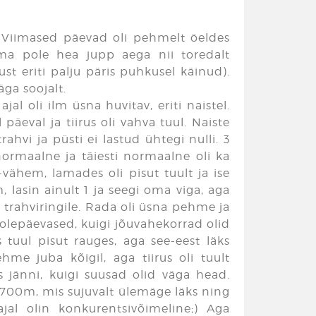
Viimased päevad oli pehmelt öeldes
 ma pole hea jupp aega nii toredalt
ust eriti palju päris puhkusel käinud).
äga soojalt.
jal oli ilm üsna huvitav, eriti naistel.
päeval ja tiirus oli vahva tuul. Naiste
rahvi ja püsti ei lastud ühtegi nulli. 3
ti normaalne ja täiesti normaalne oli ka
vähem, lamades oli pisut tuult ja ise
m, lasin ainult 1 ja seegi oma viga, aga
trahviringile. Rada oli üsna pehme ja
olepäevased, kuigi jõuvahekorrad olid
 tuul pisut rauges, aga see-eest läks
me juba kõigil, aga tiirus oli tuult
jänni, kuigi suusad olid väga head.
 700m, mis sujuvalt ülemäge läks ning
ajal olin konkurentsivõimeline;) Aga