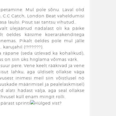
lõpetamine. Mul pole sõnu. Laval olid
e, C.C Catch, London Beat vaheldumisi
asa laulsi. Pisut sai tantsu vihutud..
valt ülejäänud nädalast oli ka päike
lt öeldes käisime koerarakenditega
unemas. Pikalt öeldes pole mul jälle
arujahil (!?!??!???).
a räpane (seda ütlevad ka kohalikud),
s on siin üks hiiglama võimas värk.
suur pere. Vene keelt rääkivad ja vene
sut lahku, aga üldiselt ollakse väga
usest inimesi meil siin võistlusel nö
uuskade määrimisel ja pealelaskmisel)
nd alati hädast välja, aga seal ollakse
ahvusel küll enam mingit rolli.