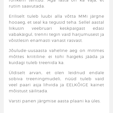
rohkem tehtud. Aga lasta on ka vaja, et
rutiin saavutada.
Eriliselt tuleb luubi alla võtta MMi järgne
hooaeg, et seal ka tegusid teha. Sellel aastal
liikusin veebruari keskpaigast edasi
vabakäigul, trenni tegin vaid harjumusest ja
võistlesin enamasti vanast rasvast.
Jõulude-uusaasta vaheline aeg on mitmes
mõttes kriitiline: ei tohi haigeks jääda ja
kuidagi tuleb treenida ka.
Üldiselt arvan, et olen leidnud endale
sobiva treeningmudeli, nüüd tuleb vaid
veel paari asja lihvida ja EELKÕIGE kainet
mõistust säilitada.
Varsti panen järgmise aasta plaani ka üles.