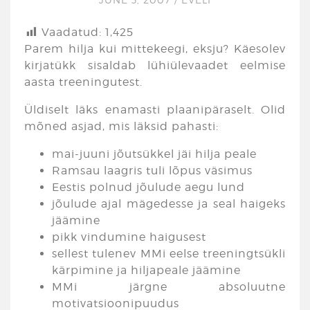
Vaadatud:
1,425
Parem hilja kui mittekeegi, eksju? Käesolev
kirjatükk sisaldab lühiülevaadet eelmise
aasta treeningutest.
Üldiselt läks enamasti plaanipäraselt. Olid
mõned asjad, mis läksid pahasti:
mai-juuni jõutsükkel jäi hilja peale
Ramsau laagris tuli lõpus väsimus
Eestis polnud jõulude aegu lund
jõulude ajal mägedesse ja seal haigeks
jäämine
pikk vindumine haigusest
sellest tulenev MMi eelse treeningtsükli
kärpimine ja hiljapeale jäämine
MMi järgne absoluutne
motivatsioonipuudus