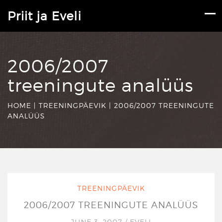
Priit ja Eveli
2006/2007
treeningute analüüs
HOME
|
TREENINGPÄEVIK
|
2006/2007 TREENINGUTE
ANALÜÜS
TREENINGPÄEVIK
2006/2007 TREENINGUTE ANALÜÜS
JUNE 3, 2007
/
EVELI