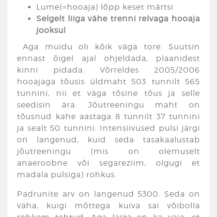
Lume(=hooaja) lõpp keset märtsi
Selgelt liiga vähe trenni relvaga hooaja
jooksul
Aga muidu oli kõik väga tore. Suutsin
ennast õigel ajal ohjeldada, plaanidest
kinni pidada. Võrreldes 2005/2006
hooajaga tõusis üldmaht 503 tunnilt 565
tunnini, nii et väga tõsine tõus ja selle
seedisin ära. Jõutreeningu maht on
tõusnud kahe aastaga 8 tunnilt 37 tunnini
ja sealt 50 tunnini. Intensiivused pulsi järgi
on langenud, kuid seda tasakaalustab
jõutreeningu (mis on olemuselt
anaeroobne või segareziim, olgugi et
madala pulsiga) rohkus.
Padrunite arv on langenud 5300. Seda on
väha, kuigi mõttega kuiva sai võibolla