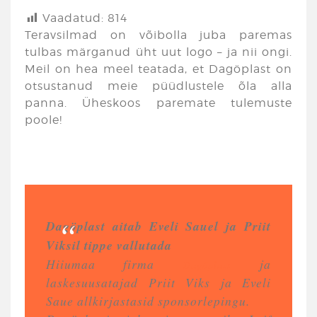
Vaadatud:
814
Teravsilmad on võibolla juba paremas
tulbas märganud üht uut logo – ja nii ongi.
Meil on hea meel teatada, et Dagöplast on
otsustanud meie püüdlustele õla alla
panna. Üheskoos paremate tulemuste
poole!
Dagöplast aitab Eveli Sauel ja Priit
Viksil tippe vallutada
Hiiumaa firma
ja
Dagöplast
laskesuusatajad Priit Viks ja Eveli
Saue allkirjastasid sponsorlepingu.