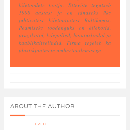
kiletoodete tootja. Ettevõte tegutseb
1998 aastast ja on tänaseks üks
juhtivatest kiletootjatest Baltikumis.
Peamiseks toodanguks on kilekotid,
prügikotid, kilepõlled, hoiatuslindid ja
kaablikaitselindid. Firma tegeleb ka
plastikjäätmete ümbertöötlemisega.
ABOUT THE AUTHOR
EVELI