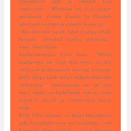
Dagöplasti juht ja omanik Leif
Andersson: “Biathlon on väga põnev
spordiala. Ootan Evelilt ja Priidult
säravaid esitlusi ja edukat hooaega.”
“Kui koostöö sujub, võib esialgu üheks
hoojaks sõlmitud leping pikeneda,”
lisas Andersson.
Laskesuusataja Eveli Saue: “Minul
hiidlasena on väga hea meel, et just
väikeselt kodusaarelt tulevad toetajad,
kelle abiga saab talvel hakata maailma
vallutama.” Sportlasena on tal hea
meel teada, et kodukandi rahvas tema
tegemisi toetab ja võistlustele kaasa
elab.
Priit Viks segitas, et kuigi Dagöplasti
juht Leif Andersson on rootslane – või
hoopiski tänu sellele – leiti kiiresti