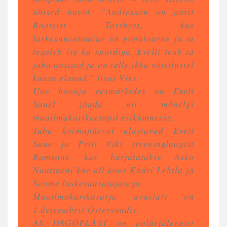
ühised huvid. “Andresson on pärit
Rootsist Torsbyst, kus
laskesuusatamine on populaarne ja ta
tegeleb ise ka spordiga. Evelit teab ta
juba aastaid ja on talle ikka võistlustel
kaasa elanud,” lisas Viks.
Uue hooaja eesmärkides on Eveli
Sauel jõuda nii mõnelgi
maailmakarikaetapil esikümnesse.
Juba kolmapäeval alustavad Eveli
Saue ja Priit Viks treeninglaagrit
Ramsaus, kus harjutatakse Asko
Nuutineni käe all koos Kadri Lehtla ja
Soome laskesuusatajatega.
Maailmakarikasarja avastart on
1.detsembris Östersundis.
AS DAGÖPLAST on polüetüleenist