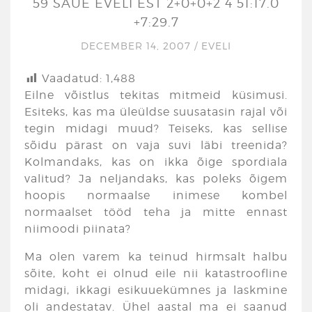
59 SAUE EVELI EST 2+0+0+2 4 51:17.0
+7:29.7
DECEMBER 14, 2007
/
EVELI
Vaadatud:
1,488
Eilne võistlus tekitas mitmeid küsimusi.
Esiteks, kas ma üleüldse suusatasin rajal või
tegin midagi muud? Teiseks, kas sellise
sõidu pärast on vaja suvi läbi treenida?
Kolmandaks, kas on ikka õige spordiala
valitud? Ja neljandaks, kas poleks õigem
hoopis normaalse inimese kombel
normaalset tööd teha ja mitte ennast
niimoodi piinata?
Ma olen varem ka teinud hirmsalt halbu
sõite, koht ei olnud eile nii katastroofline
midagi, ikkagi esikuuekümnes ja laskmine
oli andestatav. Ühel aastal ma ei saanud