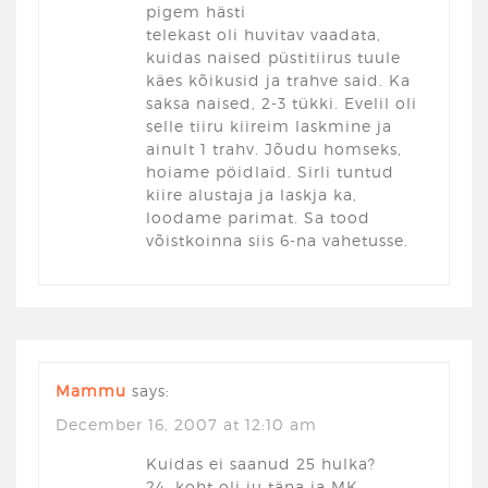
pigem hästi
telekast oli huvitav vaadata,
kuidas naised püstitiirus tuule
käes kõikusid ja trahve said. Ka
saksa naised, 2-3 tükki. Evelil oli
selle tiiru kiireim laskmine ja
ainult 1 trahv. Jõudu homseks,
hoiame pöidlaid. Sirli tuntud
kiire alustaja ja laskja ka,
loodame parimat. Sa tood
võistkoinna siis 6-na vahetusse.
Mammu
says:
December 16, 2007 at 12:10 am
Kuidas ei saanud 25 hulka?
24. koht oli ju täna ja MK