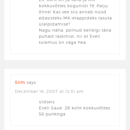
kokkuvõttes kogunisti 19. Palju
õnne! Kas see siis annab nüüd
edasisteks MK-etappideks tasuta
ülalpidamise?
Nagu näha, polnud kellelgi täna
puhast laskmist, nii et Eveli
tulemus on väga hea.
Siim
says:
December 16, 2007 at 12:51 am
üldseis
Eveli Saue: 28 koht kokkuvõttes
56 punktiga