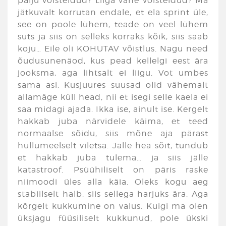
palju võisteldud? Liiga vähe võisteldud? Ma
jätkuvalt korrutan endale, et ela sprint üle,
see on poole lühem, teade on veel lühem
suts ja siis on selleks korraks kõik, siis saab
koju… Eile oli KOHUTAV võistlus. Nagu need
õudusunenäod, kus pead kellelgi eest ära
jooksma, aga lihtsalt ei liigu. Vot umbes
sama asi. Kusjuures suusad olid vähemalt
allamäge küll head, nii et isegi selle kaela ei
saa midagi ajada. Ikka ise, ainult ise. Kergelt
hakkab juba närvidele käima, et teed
normaalse sõidu, siis mõne aja pärast
hullumeelselt viletsa. Jälle hea sõit, tundub
et hakkab juba tulema… ja siis jälle
katastroof. Psüühiliselt on päris raske
niimoodi üles alla käia. Oleks kogu aeg
stabiilselt halb, siis sellega harjuks ära. Aga
kõrgelt kukkumine on valus. Kuigi ma olen
üksjagu füüsiliselt kukkunud, pole ükski