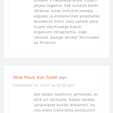
ühtäkki 3 nädalavahetust 3 starti
järjest tegema. See tundub karm.
Võibolal oleks mõistlik hooaja
alguses ja enesetunnet arvestades
teinekord mõni start vahele jätta.
Suure väsimusega kipub
organism nõrgenema, olge
valvsad, püsige terved! Tervitused
ka Priidule!
Pöial Pihus, Küll Tuleb!
says:
December 14, 2007 at 12:03 pm
see teebki biathloni põnevaks, et
kõik on võimalik, heaks näiteks
ukrainlaste kohad distantsil, ka
ints oleks trahvideta poodiumil