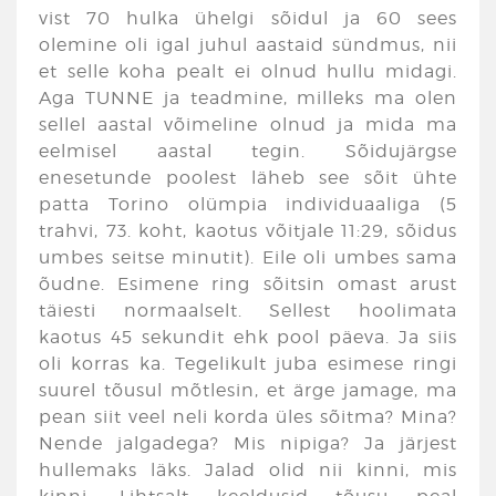
vist 70 hulka ühelgi sõidul ja 60 sees
olemine oli igal juhul aastaid sündmus, nii
et selle koha pealt ei olnud hullu midagi.
Aga TUNNE ja teadmine, milleks ma olen
sellel aastal võimeline olnud ja mida ma
eelmisel aastal tegin. Sõidujärgse
enesetunde poolest läheb see sõit ühte
patta Torino olümpia individuaaliga (5
trahvi, 73. koht, kaotus võitjale 11:29, sõidus
umbes seitse minutit). Eile oli umbes sama
õudne. Esimene ring sõitsin omast arust
täiesti normaalselt. Sellest hoolimata
kaotus 45 sekundit ehk pool päeva. Ja siis
oli korras ka. Tegelikult juba esimese ringi
suurel tõusul mõtlesin, et ärge jamage, ma
pean siit veel neli korda üles sõitma? Mina?
Nende jalgadega? Mis nipiga? Ja järjest
hullemaks läks. Jalad olid nii kinni, mis