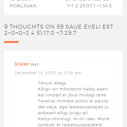
POKLJUKA
1+1 2 23:07.1 +1:34.5
9 THOUGHTS ON
59 SAUE EVELI EST
2+0+0+2 4 51:17.0 +7:29.7
Siisike
says:
December 14, 2007 at 11:39 am
Tänud ikkagi
Kõigil on mõnikord halbu päevi,
kui lihtsalt ei jõua midagi teha.
Tavalise inimese puhul ei paista
see välja, aga laskesuusatajad ju
pidavalt kõigi pilgu all.
Kahju muidugi, et nii läks. Mulle
tundub, et laskesuusatajatele