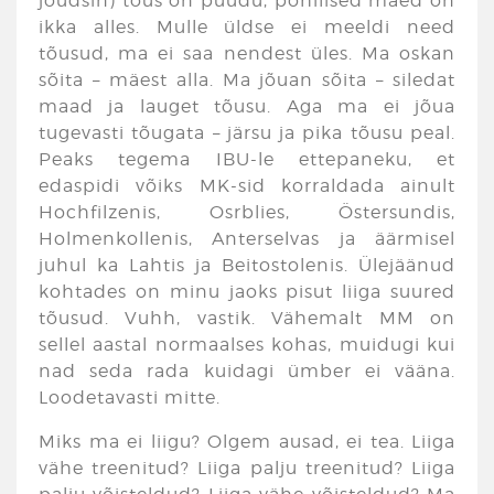
jõudsin) tõus on puudu, põhilised mäed on
ikka alles. Mulle üldse ei meeldi need
tõusud, ma ei saa nendest üles. Ma oskan
sõita – mäest alla. Ma jõuan sõita – siledat
maad ja lauget tõusu. Aga ma ei jõua
tugevasti tõugata – järsu ja pika tõusu peal.
Peaks tegema IBU-le ettepaneku, et
edaspidi võiks MK-sid korraldada ainult
Hochfilzenis, Osrblies, Östersundis,
Holmenkollenis, Anterselvas ja äärmisel
juhul ka Lahtis ja Beitostolenis. Ülejäänud
kohtades on minu jaoks pisut liiga suured
tõusud. Vuhh, vastik. Vähemalt MM on
sellel aastal normaalses kohas, muidugi kui
nad seda rada kuidagi ümber ei vääna.
Loodetavasti mitte.
Miks ma ei liigu? Olgem ausad, ei tea. Liiga
vähe treenitud? Liiga palju treenitud? Liiga