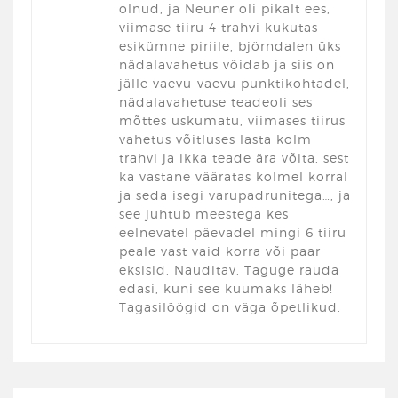
olnud, ja Neuner oli pikalt ees,
viimase tiiru 4 trahvi kukutas
esikümne piriile, björndalen üks
nädalavahetus võidab ja siis on
jälle vaevu-vaevu punktikohtadel,
nädalavahetuse teadeoli ses
mõttes uskumatu, viimases tiirus
vahetus võitluses lasta kolm
trahvi ja ikka teade ära võita, sest
ka vastane vääratas kolmel korral
ja seda isegi varupadrunitega…, ja
see juhtub meestega kes
eelnevatel päevadel mingi 6 tiiru
peale vast vaid korra või paar
eksisid. Nauditav. Taguge rauda
edasi, kuni see kuumaks läheb!
Tagasilöögid on väga õpetlikud.