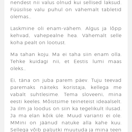
nendest nii valus olnud kui sellised laksud.
Füüsilise valu puhul on vähemalt tabletid
olemas…
Laskmine oli enam-vähem. Algus ja lõpp
kehvad, vahepealne hea. Vähemalt selle
koha pealt on lootust.
Ma tahan koju. Ma ei taha siin enam olla.
Tehke kuidagi nii, et Eestis lumi maas
oleks…
Ei, täna on juba parem päev. Tuju teevad
paremaks näiteks koristaja, kellega me
vabalt suhtlesime. Tema sloveeni, mina
eesti keeles. Mõistsime teineteist ideaalselt.
Ja ilm ja loodus on siin ka tegelikult ilusad.
Ja ma elan kõik üle. Muud varianti ei ole.
MMini on jäänud natuke alla kahe kuu.
Sellega võib paljutki muutuda ja mina teen