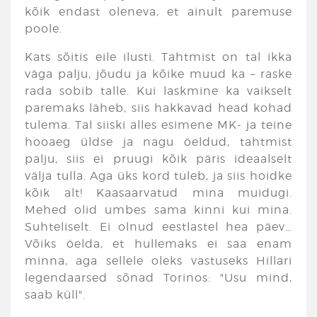
kõik endast oleneva, et ainult paremuse
poole.
Kats sõitis eile ilusti. Tahtmist on tal ikka
väga palju, jõudu ja kõike muud ka – raske
rada sobib talle. Kui laskmine ka vaikselt
paremaks läheb, siis hakkavad head kohad
tulema. Tal siiski alles esimene MK- ja teine
hooaeg üldse ja nagu öeldud, tahtmist
palju, siis ei pruugi kõik päris ideaalselt
välja tulla. Aga üks kord tuleb, ja siis hoidke
kõik alt! Kaasaarvatud mina muidugi.
Mehed olid umbes sama kinni kui mina.
Suhteliselt. Ei olnud eestlastel hea päev…
Võiks öelda, et hullemaks ei saa enam
minna, aga sellele oleks vastuseks Hillari
legendaarsed sõnad Torinos: "Usu mind,
saab küll".