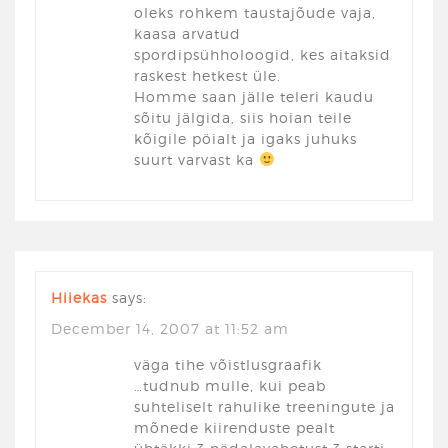
oleks rohkem taustajõude vaja,
kaasa arvatud
spordipsühholoogid, kes aitaksid
raskest hetkest üle.
Homme saan jälle teleri kaudu
sõitu jälgida, siis hoian teile
kõigile pöialt ja igaks juhuks
suurt varvast ka
Hiiekas
says:
December 14, 2007 at 11:52 am
väga tihe võistlusgraafik
…tudnub mulle, kui peab
suhteliselt rahulike treeningute ja
mõnede kiirenduste pealt