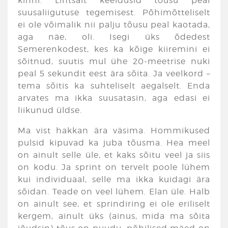
kinni. Lihtsalt keeldusid tõusu peal
suusaliigutuse tegemisest. Põhimõtteliselt
ei ole võimalik nii palju tõusu peal kaotada,
aga näe, oli. Isegi üks õdedest
Semerenkodest, kes ka kõige kiiremini ei
sõitnud, suutis mul ühe 20-meetrise nuki
peal 5 sekundit eest ära sõita. Ja veelkord –
tema sõitis ka suhteliselt aegalselt. Enda
arvates ma ikka suusatasin, aga edasi ei
liikunud üldse.
Ma vist hakkan ära väsima. Hommikused
pulsid kipuvad ka juba tõusma. Hea meel
on ainult selle üle, et kaks sõitu veel ja siis
on kodu. Ja sprint on tervelt poole lühem
kui individuaal, selle ma ikka kuidagi ära
sõidan. Teade on veel lühem. Elan üle. Halb
on ainult see, et sprindiring ei ole eriliselt
kergem, ainult üks (ainus, mida ma sõita