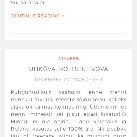
Suusatada ei
CONTINUE READING
AJAVEEB
ÜLIKÕVA, ROLTS, ÜLIKÕVA
DECEMBER 20, 2009
/
EVELI
Puhtjuhuslikult vaatasin enne trenni
minekut arvutist meeste sõidu seisu. Selleks
ajaks oli käimas kolmas ring. Ütleme nii, et
trenni minekut sai pisut edasi lükatud:D
Midagi ei ole öelda – anti võimalus ja
Roland kasutas selle 100% ära. Nii peabki.
Ilus oli vaadata. Minul ka muidugi pisut