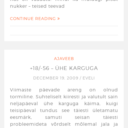
nukker – teised teevad
CONTINUE READING
AJAVEEB
+18/-56 – ÜHE KARGUGA
DECEMBER 19, 2009
/
EVELI
Viimaste päevade areng on olnud
tormiline. Suhteliselt kiiresti ja valutult sain
neljapäeval ühe karguga käima, kuigi
teisipäeval tundus see täiesti ületamatu
eesmärk, samuti seisan täiesti
probleemideta võrdselt mõlemal jala ja