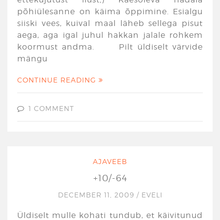
põhiülesanne on käima õppimine. Esialgu
siiski vees, kuival maal läheb sellega pisut
aega, aga igal juhul hakkan jalale rohkem
koormust andma. Pilt üldiselt värvide
mängu
CONTINUE READING
1 COMMENT
AJAVEEB
+10/-64
DECEMBER 11, 2009
/
EVELI
Üldiselt mulle kohati tundub, et käivitunud