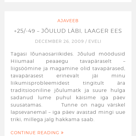
AJAVEEB
+25/-49 – JÕULUD LÄBI, LAAGER EES
DECEMBER 26, 2009
/
EVELI
Tagasi lõunaosariikides. Jõulud möödusid
Hiiumaal peaaegu tavapäraselt –
liigsöömine ja magamine olid tavapärased,
tavapärasest erinevalt jäi minu
liikumisprobleemidest tingitult ära
traditsiooniline jõulumatk ja suure hulga
sadanud lume puhul käisime iga päev
suusatamas. Tunne on nagu värskel
lapsevanemal – iga päev avastad mingi uue
triki, millega jalg hakkama saab.
CONTINUE READING