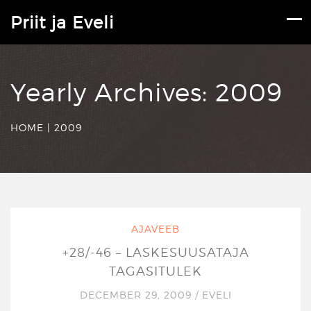
Priit ja Eveli
Yearly Archives:
2009
HOME
|
2009
AJAVEEB
+28/-46 – LASKESUUSATAJA
TAGASITULEK
DECEMBER 29, 2009
/
EVELI