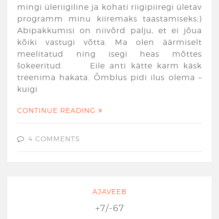
mingi üleriigiline ja kohati riigipiiregi ületav
programm minu kiiremaks taastamiseks;)
Abipakkumisi on niivõrd palju, et ei jõua
kõiki vastugi võtta. Ma olen äärmiselt
meelitatud ning isegi heas mõttes
šokeeritud. Eile anti kätte karm käsk
treenima hakata. Õmblus pidi ilus olema –
kuigi
CONTINUE READING
4 COMMENTS
AJAVEEB
+7/-67