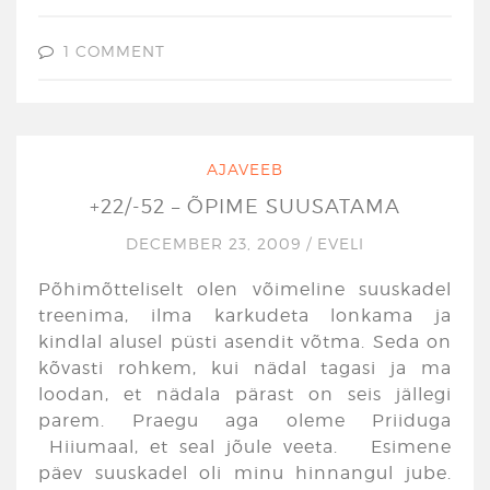
1 COMMENT
AJAVEEB
+22/-52 – ÕPIME SUUSATAMA
DECEMBER 23, 2009
/
EVELI
Põhimõtteliselt olen võimeline suuskadel
treenima, ilma karkudeta lonkama ja
kindlal alusel püsti asendit võtma. Seda on
kõvasti rohkem, kui nädal tagasi ja ma
loodan, et nädala pärast on seis jällegi
parem. Praegu aga oleme Priiduga
Hiiumaal, et seal jõule veeta. Esimene
päev suuskadel oli minu hinnangul jube.