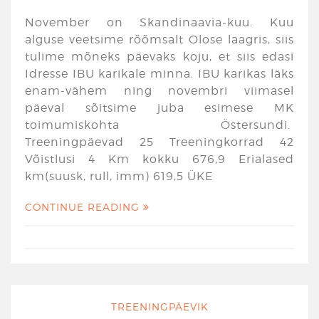
November on Skandinaavia-kuu. Kuu
alguse veetsime rõõmsalt Olose laagris, siis
tulime mõneks päevaks koju, et siis edasi
Idresse IBU karikale minna. IBU karikas läks
enam-vähem ning novembri viimasel
päeval sõitsime juba esimese MK
toimumiskohta Östersundi.
Treeningpäevad 25 Treeningkorrad 42
Võistlusi 4 Km kokku 676,9 Erialased
km(suusk, rull, imm) 619,5 ÜKE
CONTINUE READING
TREENINGPÄEVIK