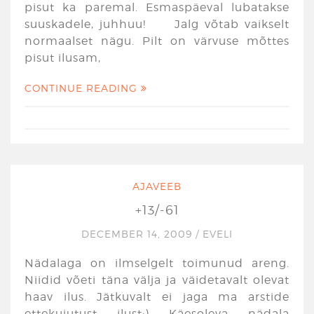
pisut ka paremal. Esmaspäeval lubatakse
suuskadele, juhhuu! Jalg võtab vaikselt
normaalset nägu. Pilt on värvuse mõttes
pisut ilusam,
CONTINUE READING
AJAVEEB
+13/-61
DECEMBER 14, 2009
/
EVELI
Nädalaga on ilmselgelt toimunud areng.
Niidid võeti täna välja ja väidetavalt olevat
haav ilus. Jätkuvalt ei jaga ma arstide
ettekujutust ilust;) Käesoleva nädala