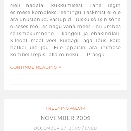
Neli nädalat kukkumisest. Täna tegin
esimese komplekstreeningu. Laskmist ei ole
ära unustanud, vastupidi. Uisku sõitsin sõna
otseses mõttes nagu vana mees – nii umbes
seitsmekümnene – kangelt ja ebakindlalt.
Siledal maal veel kuidagi, aga tõus käib
hetkel üle jõu. Eile õppisin ära inimese
kombel trepist alla mineku. Praegu
CONTINUE READING
TREENINGPÄEVIK
NOVEMBER 2009
DECEMBER 27, 2009
/
EVELI