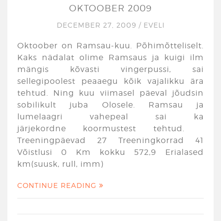
OKTOOBER 2009
DECEMBER 27, 2009
/
EVELI
Oktoober on Ramsau-kuu. Põhimõtteliselt.
Kaks nädalat olime Ramsaus ja kuigi ilm
mängis kõvasti vingerpussi, sai
sellegipoolest peaaegu kõik vajalikku ära
tehtud. Ning kuu viimasel päeval jõudsin
sobilikult juba Olosele. Ramsau ja
lumelaagri vahepeal sai ka
järjekordne koormustest tehtud.
Treeningpäevad 27 Treeningkorrad 41
Võistlusi 0 Km kokku 572,9 Erialased
km(suusk, rull, imm)
CONTINUE READING