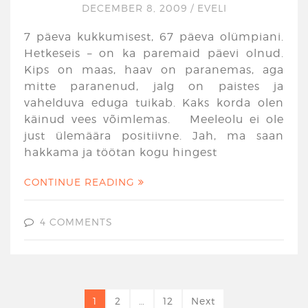
DECEMBER 8, 2009
/
EVELI
7 päeva kukkumisest, 67 päeva olümpiani.
Hetkeseis – on ka paremaid päevi olnud.
Kips on maas, haav on paranemas, aga
mitte paranenud, jalg on paistes ja
vahelduva eduga tuikab. Kaks korda olen
käinud vees võimlemas. Meeleolu ei ole
just ülemäära positiivne. Jah, ma saan
hakkama ja töötan kogu hingest
CONTINUE READING
4 COMMENTS
1
2
…
12
Next